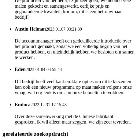
De producten van het bedrijf zijn zeer goed, we hebben vele
malen gekocht en samengewerkt, eerlijke prijs en
gegarandeerde kwaliteit, kortom, dit is een betrouwbaar
bedrijf!
Austin Helman
2023.01.07 03:21:39
De accountmanager heeft een gedetailleerde introductie over
het product gemaakt, zodat we een volledig begrip van het
product hebben, en uiteindelijk hebben we besloten om samen
te werken.
Eden
2023.01.04 03:55:43
Dit bedrijf heeft veel kant-en-klare opties om uit te kiezen en
kan ook een nieuw programma op maat maken volgens onze
vraag, wat erg leuk is om aan onze behoeften te voldoen.
Eudora
2022.12.31 17:15:48
Over deze samenwerking met de Chinese fabrikant
gesproken, ik wil alleen maar zeggen, we zijn zeer tevreden.
gerelateerde zoekopdracht