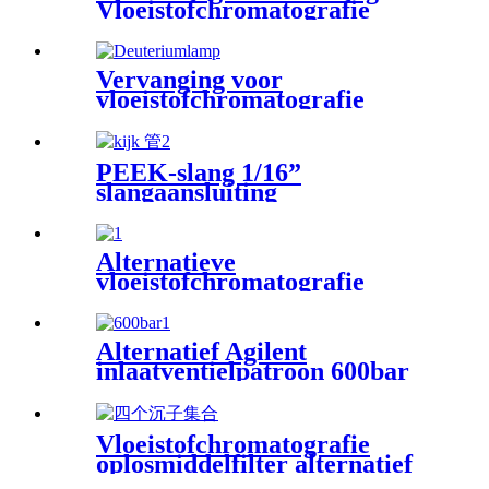
Vloeistofchromatografie
1/16" fitting
Vervanging voor
vloeistofchromatografie
Waters duurzame
deuteriumlamp DAD VWD
PEEK-slang 1/16”
slangaansluiting
Alternatieve
vloeistofchromatografie
Thermo-terugslagklep
Alternatief Agilent
inlaatventielpatroon 600bar
Vloeistofchromatografie
oplosmiddelfilter alternatief
Agilent Waters 1/16/" 1/8"