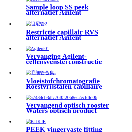
Sample loop SS peek
alternatief Agilent
autosampler handmatige
injector
Restrictie capillair RVS
alternatief Agilent
Vervanging Agilent-
cellensvensterconstructie
Vloeistofchromatografie DAD
Vloeistofchromatografie
Roestvrijstalen capillaire
chromasir
Vervangend optisch rooster
Waters optisch product
PEEK vingervaste fitting